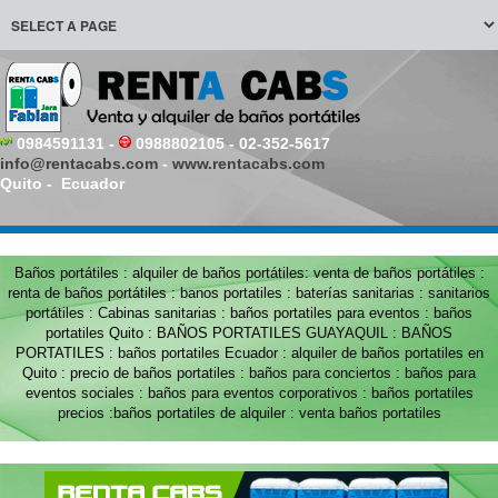
0984591131 -
0988802105 - 02-352-5617
info@rentacabs.com
-
www.rentacabs.com
Quito - Ecuador
Baños portátiles : alquiler de baños portátiles: venta de baños portátiles :
renta de baños portátiles : banos portatiles : baterías sanitarias : sanitarios
portátiles : Cabinas sanitarias : baños portatiles para eventos : baños
portatiles Quito : BAÑOS PORTATILES GUAYAQUIL : BAÑOS
PORTATILES : baños portatiles Ecuador : alquiler de baños portatiles en
Quito : precio de baños portatiles : baños para conciertos : baños para
eventos sociales : baños para eventos corporativos : baños portatiles
precios :baños portatiles de alquiler : venta baños portatiles